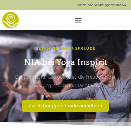
Kostenlose Schnupperstunde
GETANZTE LEBENSFREUDE
NIA bei Yoga Inspirit
Der Kurs ist für alle geeignet, die Freude an der
Bewegung, Musik und Tanz haben.
Zur Schnupperstunde anmelden