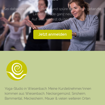
Sei dabei und erlebe, erfinde und spüre dich durch getanzte
Lebensfreude ganz neu.
Auf was wartest du noch?
Jetzt anmelden
Yoga-Studio in Wiesenbach. Meine Kursteilnehmer/innen
kommen aus Wiesenbach, Neckargemünd, Sinsheim,
Bammental, Meckesheim, Mauer & vielen weiteren Orten