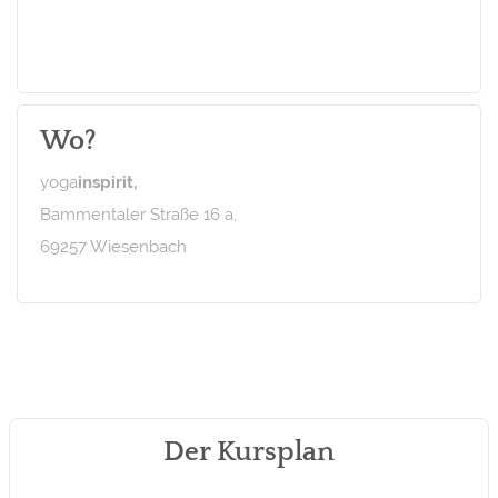
Wo?
yoga
inspirit,
Bammentaler Straße 16 a,
69257 Wiesenbach
Der Kursplan