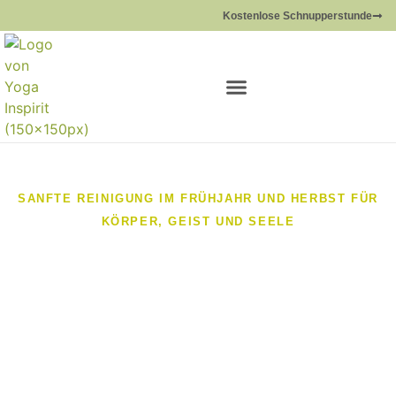
Kostenlose Schnupperstunde
SANFTE REINIGUNG IM FRÜHJAHR UND HERBST FÜR
KÖRPER, GEIST UND SEELE
Ayurvedische Reinigungskur
Entschlacken, ins Gleichgewicht kommen und ein neues
Lebensgefühl kreieren mit der ayurvedisch–basischen
Reinigungskur. Du schaffst dir einen inneren Raum für
Reinigung und Selbstheilung. Lass dich dabei von der