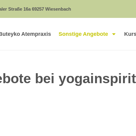
er Straße 16a 69257 Wiesenbach
Buteyko Atempraxis
Sonstige Angebote
Kurs
bote bei yogainspirit